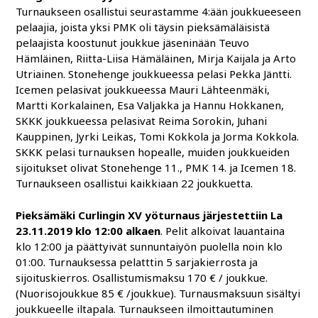
Turnaukseen osallistui seurastamme 4:ään joukkueeseen
pelaajia, joista yksi PMK oli täysin pieksämäläisistä
pelaajista koostunut joukkue jäseninään Teuvo
Hämläinen, Riitta-Liisa Hämäläinen, Mirja Kaijala ja Arto
Utriainen. Stonehenge joukkueessa pelasi Pekka Jäntti.
Icemen pelasivat joukkueessa Mauri Lähteenmäki,
Martti Korkalainen, Esa Valjakka ja Hannu Hokkanen,
SKKK joukkueessa pelasivat Reima Sorokin, Juhani
Kauppinen, Jyrki Leikas, Tomi Kokkola ja Jorma Kokkola.
SKKK pelasi turnauksen hopealle, muiden joukkueiden
sijoitukset olivat Stonehenge 11., PMK 14. ja Icemen 18.
Turnaukseen osallistui kaikkiaan 22 joukkuetta.
Pieksämäki Curlingin XV yöturnaus järjestettiin La
23.11.2019 klo 12:00 alkaen
. Pelit alkoivat lauantaina
klo 12:00 ja päättyivät sunnuntaiyön puolella noin klo
01:00. Turnauksessa pelatttin 5 sarjakierrosta ja
sijoituskierros. Osallistumismaksu 170 € / joukkue.
(Nuorisojoukkue 85 € /joukkue). Turnausmaksuun sisältyi
joukkueelle iltapala. Turnaukseen ilmoittautuminen