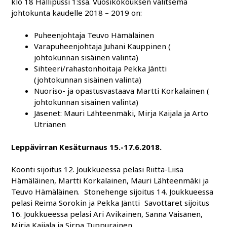
klo 18 Hallipussi 1:ssä. Vuosikokouksen valitsema
johtokunta kaudelle 2018 – 2019 on:
Puheenjohtaja Teuvo Hämäläinen
Varapuheenjohtaja Juhani Kauppinen (
johtokunnan sisäinen valinta)
Sihteeri/rahastonhoitaja Pekka Jäntti
(johtokunnan sisäinen valinta)
Nuoriso- ja opastusvastaava Martti Korkalainen (
johtokunnan sisäinen valinta)
Jäsenet: Mauri Lähteenmäki, Mirja Kaijala ja Arto
Utrianen
Leppävirran Kesäturnaus 15.-17.6.2018.
Koonti sijoitus 12. Joukkueessa pelasi Riitta-Liisa
Hämäläinen, Martti Korkalainen, Mauri Lähteenmäki ja
Teuvo Hämäläinen. Stonehenge sijoitus 14. Joukkueessa
pelasi Reima Sorokin ja Pekka Jäntti Savottaret sijoitus
16. Joukkueessa pelasi Ari Avikainen, Sanna Väisänen,
Mirja Kaijala ja Sirpa Tuppurainen.