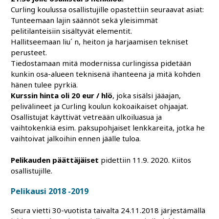
Curling koulussa osallistujille opastettiin seuraavat asiat:
Tunteemaan lajin säännöt sekä yleisimmät
pelitilanteisiin sisältyvät elementit.
Hallitseemaan liu´ n, heiton ja harjaamisen tekniset
perusteet.
Tiedostamaan mitä modernissa curlingissa pidetään
kunkin osa-alueen teknisenä ihanteena ja mitä kohden
hänen tulee pyrkiä.
Kurssin hinta oli 20 eur / hlö
, joka sisälsi jääajan,
pelivälineet ja Curling koulun kokoaikaiset ohjaajat.
Osallistujat käyttivät vetreään ulkoiluasua ja
vaihtokenkiä esim. paksupohjaiset lenkkareita, jotka he
vaihtoivat jalkoihin ennen jäälle tuloa.
Pelikauden päättäjäiset
pidettiin 11.9. 2020. Kiitos
osallistujille.
Pelikausi 2018 -2019
Seura vietti 30-vuotista taivalta 24.11.2018 järjestämällä