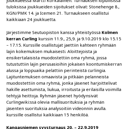
joukkueessa Martti Korkalainen. Turnauksen lopullisissa
tuloksissa joukkueiden sijoitukset olivat: Stonehenge 8.,
KGN/PMK 14. ja Icemen 21. Turnaukseen osallistui
kaikkiaan 24 joukkuetta.
Järjestimme Seutuopiston kanssa yhteistyössä
Kolmen
kerran Curling
kurssin 11.9., 25,9. ja 9.10.2019 klo 15.15
– 17.15. Kurssille osallistujat jaettiin kahteen ryhmään
lajin kokemuksen mukaisesti. Aloittejoista ja
ensikertalaisista muodostettiin oma ryhmä, jossa
tutustuttiin lajin perusasioihin jokaisen koontumiskerran
alussa ja loppuaika pelattiin perinteistä curlingia.
Lajituntemuksen omaavista ja pitkään pelanneista
muodostettiin oma ryhmä, jonka jäsenet harjoittelivat
hakille asettumista, liukua, irroitusta ja erilaisilla voimilla
tehtyjä heittoja. Ryhmän jäsenet hyödynsivät
Curlingwiki:ssä olevia mallisuorituksia ja ryhmän
jäsenten suorituksia analysoitiin videonnin avulla.
kurssille osallistui kaikkiaan 15 henkilöä.
Kangasniemen syysturnaus 20. – 22.9.2019