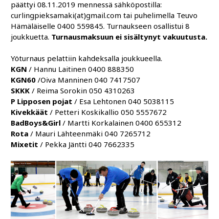
päättyi 08.11.2019 mennessä sähköpostilla:
curlingpieksamaki(at)gmail.com tai puhelimella Teuvo
Hämäläiselle 0400 559845. Turnaukseen osallistui 8
joukkuetta.
Turnausmaksuun ei sisältynyt vakuutusta.
Yöturnaus pelattiin kahdeksalla joukkueella.
KGN
/ Hannu Laitinen 0400 888350
KGN60
/Oiva Manninen 040 7417507
SKKK
/ Reima Sorokin 050 4310263
P Lipposen pojat
/ Esa Lehtonen 040 5038115
Kivekkäät
/ Petteri Koskikallio 050 5557672
BadBoys&Girl
/ Martti Korkalainen 0400 655312
Rota
/ Mauri Lähteenmäki 040 7265712
Mixetit
/ Pekka Jäntti 040 7662335