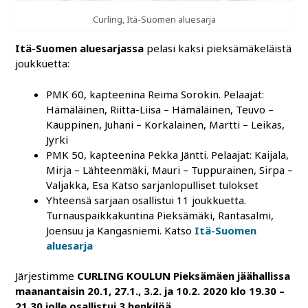
Curling, Itä-Suomen aluesarja
Itä-Suomen aluesarjassa
pelasi kaksi pieksämäkeläistä
joukkuetta:
PMK 60, kapteenina Reima Sorokin. Pelaajat:
Hämäläinen, Riitta-Liisa – Hämäläinen, Teuvo –
Kauppinen, Juhani – Korkalainen, Martti – Leikas,
Jyrki
PMK 50, kapteenina Pekka Jäntti. Pelaajat: Kaijala,
Mirja – Lähteenmäki, Mauri – Tuppurainen, Sirpa –
Valjakka, Esa Katso sarjanlopulliset tulokset
Yhteensä sarjaan osallistui 11 joukkuetta.
Turnauspaikkakuntina Pieksämäki, Rantasalmi,
Joensuu ja Kangasniemi. Katso
Itä-Suomen
aluesarja
Järjestimme
CURLING KOULUN Pieksämäen jäähallissa
maanantaisin 20.1, 27.1., 3.2. ja 10.2. 2020 klo 19.30 –
21.30 jolle osallistui 3 henkilöä.