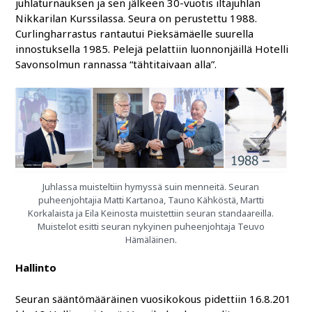
juhlaturnauksen ja sen jälkeen 30-vuotis iltajuhlan
Nikkarilan Kurssilassa. Seura on perustettu 1988.
Curlingharrastus rantautui Pieksämäelle suurella
innostuksella 1985. Pelejä pelattiin luonnonjäillä Hotelli
Savonsolmun rannassa “tähtitaivaan alla”.
Juhlassa muisteltiin hymyssä suin menneitä. Seuran
puheenjohtajia Matti Kartanoa, Tauno Kähköstä, Martti
Korkalaista ja Eila Keinosta muistettiin seuran standaareilla.
Muistelot esitti seuran nykyinen puheenjohtaja Teuvo
Hämäläinen.
Hallinto
Seuran sääntömääräinen vuosikokous pidettiin 16.8.201