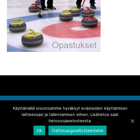
Käyttämällä sivustoamme hyväksyt evästeiden käyttämisen
Theme by
Out the Box
laitteessasi ja tallentamisen siihen. Lisätietoa saat
Curlingpmk
Puulaakisarja
Peliohjeet
Opastustoiminta
Historia
tietosuojaselosteesta.
Pieksämäki Curling ry
Ok
Tietosuojaselosteemme